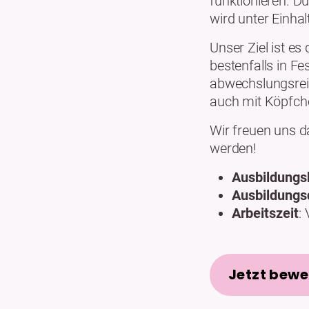
funktionieren. D
wird unter Einhal
Unser Ziel ist es
bestenfalls in F
abwechslungsreic
auch mit Köpfchen
Wir freuen uns 
werden!
Ausbildungs
Ausbildungs
Arbeitszeit
: 
Jetzt bew