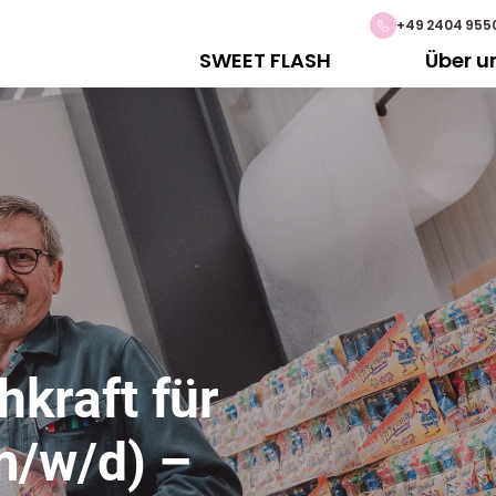
+49 2404 955
SWEET FLASH
Über u
kraft für
m/w/d) –