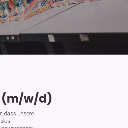
k (m/w/d)
ür, dass unsere
gslos