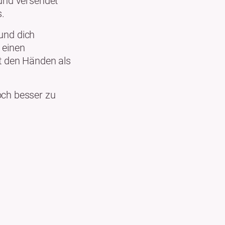
 und versendet
s.
 und dich
 einen
t den Händen als
och besser zu