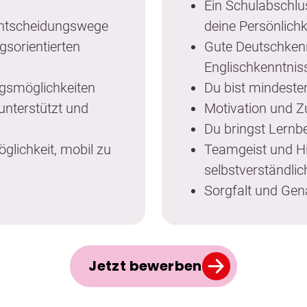
Ein Schulabschlus
Entscheidungswege
deine Persönlichk
gsorientierten
Gute Deutschkenn
Englischkenntniss
ngsmöglichkeiten
Du bist mindeste
unterstützt und
Motivation und Z
Du bringst Lernbe
öglichkeit, mobil zu
Teamgeist und Hil
selbstverständlic
Sorgfalt und Gena
Jetzt bewerben